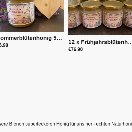
Sommerblütenhonig 500g | 002
12 x Frühjahrsblütenhonig 
6.90
€76.90
nsere Bienen superleckeren Honig für uns her - echten Naturhoni