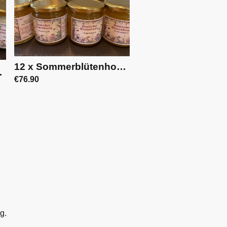
12 x Sommerblütenhonig 500g | 006
500g | 005
€76.90
g.