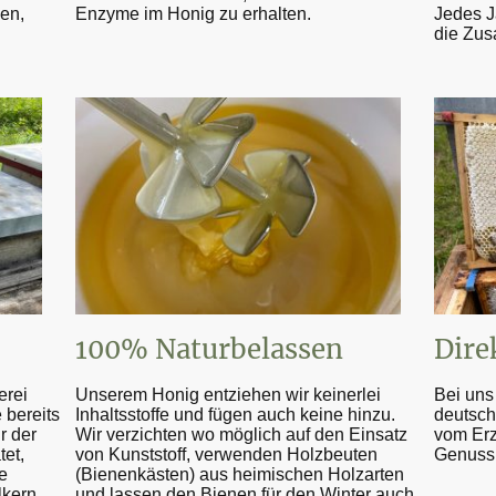
nen,
Enzyme im Honig zu erhalten.
Jedes J
die Zus
100% Naturbelassen
Dire
erei
Unserem Honig entziehen wir keinerlei
Bei uns
 bereits
Inhaltsstoffe und fügen auch keine hinzu.
deutsch
r der
Wir verzichten wo möglich auf den Einsatz
vom Erz
et,
von Kunststoff, verwenden Holzbeuten
Genuss 
e
(Bienenkästen) aus heimischen Holzarten
lkern.
und lassen den Bienen für den Winter auch